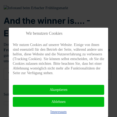
And the winner is.... -
Erbacher Frühlingsmarkt
Wir benutzen Cookies
Der TiNO-Sonntag am 23.04.2023 stand im Zeichen des
Erbacher
Wir nutzen Cookies auf unserer Website. Einige von ihnen
sind essenziell für den Betrieb der Seite, während andere uns
Frühlings
. Wir waren das erste Mal dabei und waren begeistert von den
helfen, diese Website und die Nutzererfahrung zu verbessern
guten Gesprächen mit vielen tierschutzinteressierten Menschen an
(Tracking Cookies). Sie können selbst entscheiden, ob Sie die
unserem Stand.
Cookies zulassen möchten. Bitte beachten Sie, dass bei einer
Ablehnung womöglich nicht mehr alle Funktionalitäten der
Seite zur Verfügung stehen.
Weiterlesen: And the winner is.... - Erbacher Frühlingsmarkt
Akzeptieren
Seite 2 von 3
Ablehnen
1
2
3
Impressum