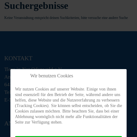
Suchergebnisse
Keine Veranstaltung entspricht deinen Suchkriterien, bitte versuche eine andere Suche
KONTAKT
Tiere in Not Odenwald e.V.
Wir benutzen Cookies
Am Morsberg 1
64385 Reichelsheim
Wir nutzen Cookies auf unserer Website. Einige von ihnen
Telefon: 06063 / 939 848
sind essenziell für den Betrieb der Seite, während andere uns
E-Mail: tino@tiere-in-not-odenwald.de
helfen, diese Website und die Nutzererfahrung zu verbessern
(Tracking Cookies). Sie können selbst entscheiden, ob Sie die
Cookies zulassen möchten. Bitte beachten Sie, dass bei einer
Ablehnung womöglich nicht mehr alle Funktionalitäten der
Seite zur Verfügung stehen.
ANFAHRT