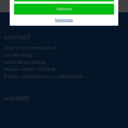
Ablehnen
Impressum
KONTAKT
Tiere in Not Odenwald e.V.
Am Morsberg 1
64385 Reichelsheim
Telefon: 06063 / 939 848
E-Mail: tino@tiere-in-not-odenwald.de
ANFAHRT