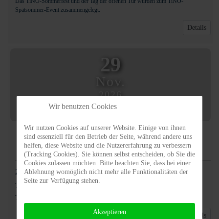
Das TiNO-Sommerfest und der Tag der offenen Tür wurden zum TiNO-
Spätsommer-Event zusammengelegt.
Details
29
Nov.
2026
16:00
Wir benutzen Cookies
Wir nutzen Cookies auf unserer Website. Einige von ihnen
TiNO-Hofadvent
sind essenziell für den Betrieb der Seite, während andere uns
helfen, diese Website und die Nutzererfahrung zu verbessern
Veranstaltung
(Tracking Cookies). Sie können selbst entscheiden, ob Sie die
Cookies zulassen möchten. Bitte beachten Sie, dass bei einer
29. November 2026
Ablehnung womöglich nicht mehr alle Funktionalitäten der
16:00
-
21:00
Seite zur Verfügung stehen.
Tiere in Not Odenwald e.V.
-
Ober-Kainsbach
TiNO-Hofadvent ab 16.00 Uhr auf der Spreng
Akzeptieren
Details