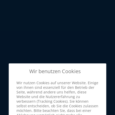
Wir benutzen Cookies
Wir nutzen Cookies auf unserer Website. Einige
von ihnen sind essenziell für den Betrieb der
Seite, während andere uns helfen, diese
Website und die Nutzererfahrung zu
verbessern (Tracking Cookies). Sie können
selbst entscheiden, ob Sie die Cookies zulassen
möchten. Bitte beachten Sie, dass bei einer