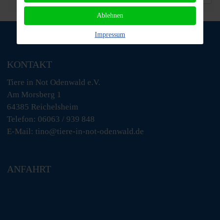
Ablehnen
Impressum
KONTAKT
Tiere in Not Odenwald e.V.
Am Morsberg 1
64385 Reichelsheim
Telefon: 06063 / 939 848
E-Mail: tino@tiere-in-not-odenwald.de
ANFAHRT