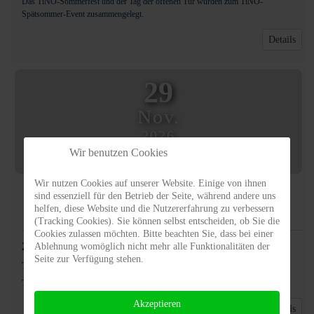
Das TiNO-Sommerfest und der Tag der offenen Tür wurden zum TiNO-
Spätsommer-Event zusammengelegt.
Details
29
Nov.
2026
16:00
Wir benutzen Cookies
Wir nutzen Cookies auf unserer Website. Einige von ihnen
TiNO-Hofadvent
sind essenziell für den Betrieb der Seite, während andere uns
helfen, diese Website und die Nutzererfahrung zu verbessern
Veranstaltung
(Tracking Cookies). Sie können selbst entscheiden, ob Sie die
Cookies zulassen möchten. Bitte beachten Sie, dass bei einer
29. November 2026
Ablehnung womöglich nicht mehr alle Funktionalitäten der
16:00
-
21:00
Seite zur Verfügung stehen.
Tiere in Not Odenwald e.V.
-
Ober-Kainsbach
TiNO-Hofadvent ab 16.00 Uhr auf der Spreng
Akzeptieren
Details