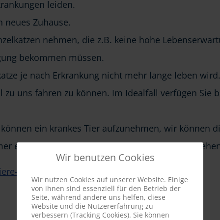
krankungen leiden.
in neues Zuhause.
inzelkatzen nehmen, die z.B. keine hohe Lebenserwar
orgung bekommen müssen.
atze je nach Erkrankung nicht mehr lange leben wird
ll zu uns fahren zu können. Im Idealfall verfügen Sie 
en können ein krankes Tier aufzunehmen, wir können d
mer erreichbar, um mit Rat und Tat zur Seite zu stehen
Wir benutzen Cookies
ere-in-not-odenwald.de
Wir nutzen Cookies auf unserer Website. Einige
von ihnen sind essenziell für den Betrieb der
Seite, während andere uns helfen, diese
Website und die Nutzererfahrung zu
verbessern (Tracking Cookies). Sie können