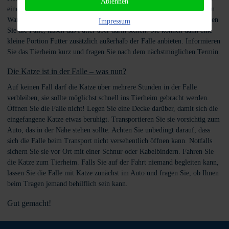
Ablehnen
einen Blick darauf zu werfen. Nach Ablauf der von Ihnen vorgesehenen
Wartezeit (denken Sie an die Öffnungszeiten des Tierheims!) entschärfen
Impressum
Sie die Falle, lassen das Futter aber darin stehen. Sie können dann eine
kleine Portion Futter zusätzlich außerhalb der Falle anbieten. Informieren
Sie das Tierheim kurz und fragen Sie nach dem nächstmöglichen Termin.
Die Katze ist in der Falle – was nun?
Auf keinen Fall darf die Katze über mehrere Stunden in der Falle
verbleiben, sie sollte möglichst schnell ins Tierheim gebracht werden.
Öffnen Sie die Falle nicht! Legen Sie eine Decke darüber, damit sich die
eingefangene Katze etwas beruhigt. Transportieren Sie sie vorsichtig zum
Auto, das in der Nähe stehen sollte. Achten Sie unbedingt darauf, dass
sich die Falle beim Transport nicht versehentlich öffnen kann. Notfalls
sichern Sie sie vor Ort mit einer Schnur oder Kabelbindern. Fahren Sie
die Katze zum Tierheim. Falls Sie auf der Fahrt niemand begleiten kann,
lassen Sie die Falle mit Katze zunächst im Auto und fragen Sie, ob Ihnen
beim Tragen jemand behilflich sein kann.
Gut gemacht!