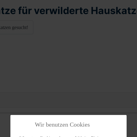
ätze für verwilderte Hauskat
katzen gesucht!
Ladevorgang...
Wir benutzen Cookies