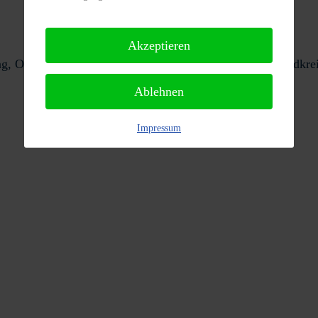
Akzeptieren
eng, Ober-Kainsbach, Reichelsheim (Odenwald), Odenwaldkre
Ablehnen
Impressum