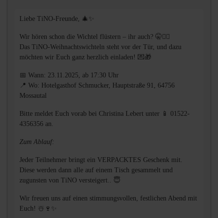
Liebe TiNO-Freunde, 🎄✨
Wir hören schon die Wichtel flüstern – ihr auch? 🤫🧝‍♂️
Das TiNO-Weihnachtswichteln steht vor der Tür, und dazu
möchten wir Euch ganz herzlich einladen! 💌🎁
📅 Wann: 23.11.2025, ab 17:30 Uhr
📍 Wo: Hotelgasthof Schmucker, Hauptstraße 91, 64756
Mossautal
Bitte meldet Euch vorab bei Christina Lebert unter 📱 01522-
4356356 an.
Zum Ablauf:
Jeder Teilnehmer bringt ein VERPACKTES Geschenk mit.
Diese werden dann alle auf einem Tisch gesammelt und
zugunsten von TiNO versteigert.. 😇
Wir freuen uns auf einen stimmungsvollen, festlichen Abend mit
Euch! ☃️🍷✨