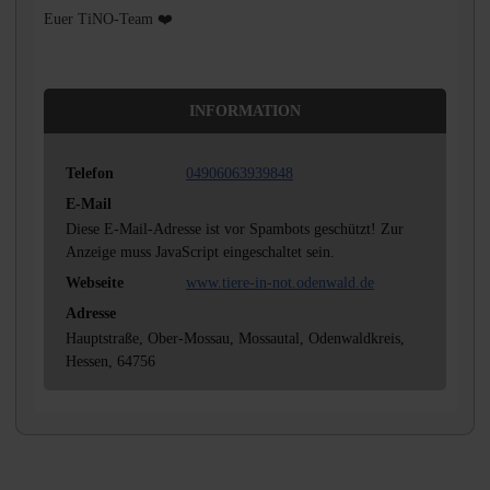
Euer TiNO-Team ❤️
INFORMATION
Telefon
04906063939848
E-Mail
Diese E-Mail-Adresse ist vor Spambots geschützt! Zur
Anzeige muss JavaScript eingeschaltet sein.
Webseite
www.tiere-in-not.odenwald.de
Adresse
Hauptstraße, Ober-Mossau, Mossautal, Odenwaldkreis,
Hessen, 64756