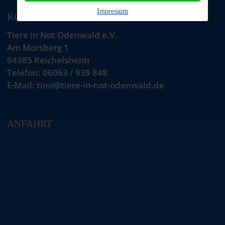
Impressum
KONTAKT
Tiere in Not Odenwald e.V.
Am Morsberg 1
64385 Reichelsheim
Telefon: 06063 / 939 848
E-Mail: tino@tiere-in-not-odenwald.de
ANFAHRT