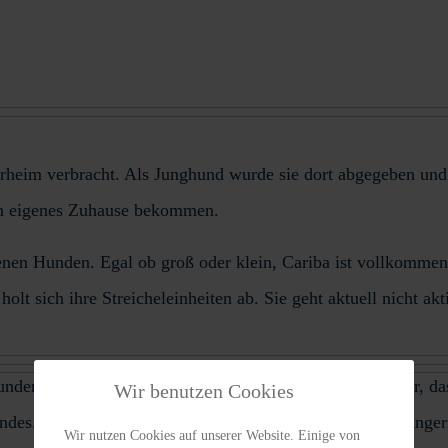
erheim verbracht. Als Junghund wurde sie dort abgegeben und 
ein eigenes Zuhause bekommen.
denen Hunden. Egal ob groß oder klein, Cariba ist vollkomme
holt sich ihre Streicheleinheiten ab. Sie geht aktuell nicht 
er, wenn man noch nicht viel kennengelernt hat. Dafür, das s
Wir benutzen Cookies
ändes. Leicht wedelnd läuft sie langsam mit ihren Gassigänger
Wir nutzen Cookies auf unserer Website. Einige von