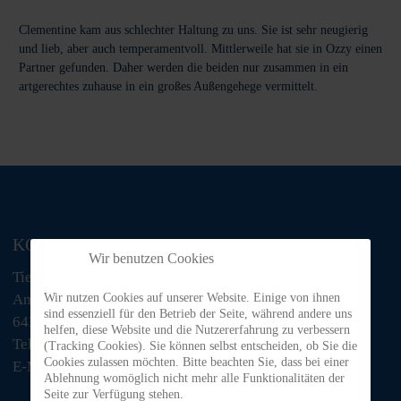
Clementine kam aus schlechter Haltung zu uns. Sie ist sehr neugierig
und lieb, aber auch temperamentvoll. Mittlerweile hat sie in Ozzy einen
Partner gefunden. Daher werden die beiden nur zusammen in ein
artgerechtes zuhause in ein großes Außengehege vermittelt.
KONTAKT
Wir benutzen Cookies
Tiere in Not Odenwald e.V.
Am Morsberg 1
Wir nutzen Cookies auf unserer Website. Einige von ihnen
sind essenziell für den Betrieb der Seite, während andere uns
64385 Reichelsheim
helfen, diese Website und die Nutzererfahrung zu verbessern
Telefon: 06063 / 939 848
(Tracking Cookies). Sie können selbst entscheiden, ob Sie die
Cookies zulassen möchten. Bitte beachten Sie, dass bei einer
E-Mail: tino@tiere-in-not-odenwald.de
Ablehnung womöglich nicht mehr alle Funktionalitäten der
Seite zur Verfügung stehen.