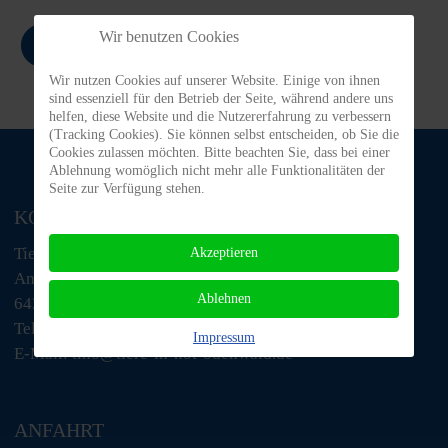
Wir benutzen Cookies
Zurück
Wir nutzen Cookies auf unserer Website. Einige von ihnen
sind essenziell für den Betrieb der Seite, während andere uns
helfen, diese Website und die Nutzererfahrung zu verbessern
(Tracking Cookies). Sie können selbst entscheiden, ob Sie die
Cookies zulassen möchten. Bitte beachten Sie, dass bei einer
Ablehnung womöglich nicht mehr alle Funktionalitäten der
Seite zur Verfügung stehen.
KONTAKT
Tiere in Not Odenwald e.V.
Akzeptieren
Am Morsberg 1
Ablehnen
64385 Reichelsheim
Telefon: 06063 / 939 848
Impressum
E-Mail: tino@tiere-in-not-odenwald.de
ANFAHRT