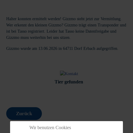
Halter konnten ermittelt werden! Gizzmo steht jetzt zur Vermittlung.
Wer erkennt den kleinen Gizzmo? Gizzmo trägt einen Transponder und
ist bei Tasso registriert. Leider hat Tasso keine Datenfreigabe und
Gizzmo muss weiterhin bei uns sitzen.
Gizzmo wurde am 13.06.2026 in 64711 Dorf Erbach aufgegriffen.
Tier gefunden
Zurück
Wir benutzen Cookies