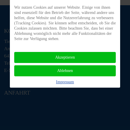
Wir nutzen Cookies auf unserer Website. Einige von ihnen
sind essenziell für den Betrieb der Seite, während andere uns
helfen, diese Website und die Nutzererfahrung zu verbessern
(Tracking Cookies). Sie können selbst entscheiden, ob Sie die
Cookies zulassen möchten. Bitte beachten Sie, dass bei einer
KONTAKT
Ablehnung womöglich nicht mehr alle Funktionalitäten der
Seite zur Verfügung stehen.
Tiere in Not Odenwald e.V.
Am Morsberg 1
64385 Reichelsheim
Akzeptieren
Telefon: 06063 / 939 848
E-Mail: tino@tiere-in-not-odenwald.de
Ablehnen
Impressum
ANFAHRT