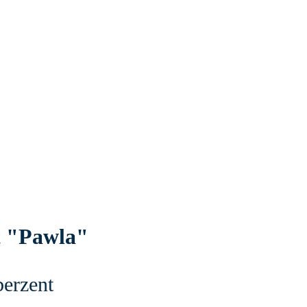
t "Pawla"
berzent