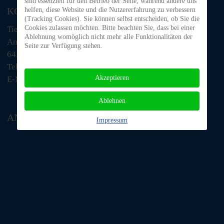
sind essenziell für den Betrieb der Seite, während andere uns
KONTAKT
helfen, diese Website und die Nutzererfahrung zu verbessern
(Tracking Cookies). Sie können selbst entscheiden, ob Sie die
Cookies zulassen möchten. Bitte beachten Sie, dass bei einer
Tiere in Not Odenwald e.V.
Ablehnung womöglich nicht mehr alle Funktionalitäten der
Am Morsberg 1
Seite zur Verfügung stehen.
64385 Reichelsheim
Telefon: 06063 / 939 848
Akzeptieren
E-Mail: tino@tiere-in-not-odenwald.de
Ablehnen
ANFAHRT
Impressum