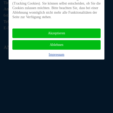
Tiere in Not Odenwald e.V.
(Tracking Cookies). Sie können selbst entscheiden, ob Sie die
Cookies zulassen möchten. Bitte beachten Sie, dass bei einer
Am Morsberg 1
Ablehnung womöglich nicht mehr alle Funktionalitäten der
64385 Reichelsheim
Seite zur Verfügung stehen.
Telefon: 06063 / 939 848
E-Mail: tino@tiere-in-not-odenwald.de
Akzeptieren
Ablehnen
ANFAHRT
Impressum