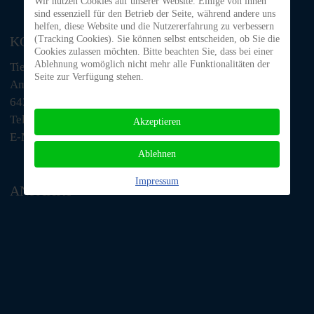
Wir nutzen Cookies auf unserer Website. Einige von ihnen
sind essenziell für den Betrieb der Seite, während andere uns
helfen, diese Website und die Nutzererfahrung zu verbessern
KONTAKT
(Tracking Cookies). Sie können selbst entscheiden, ob Sie die
Cookies zulassen möchten. Bitte beachten Sie, dass bei einer
Ablehnung womöglich nicht mehr alle Funktionalitäten der
Tiere in Not Odenwald e.V.
Seite zur Verfügung stehen.
Am Morsberg 1
64385 Reichelsheim
Telefon: 06063 / 939 848
Akzeptieren
E-Mail: tino@tiere-in-not-odenwald.de
Ablehnen
Impressum
ANFAHRT