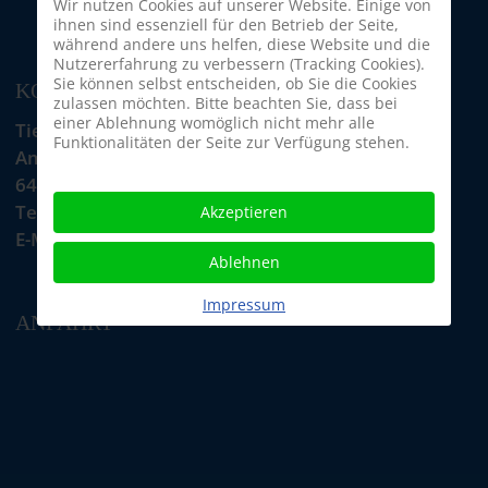
Wir nutzen Cookies auf unserer Website. Einige von
ihnen sind essenziell für den Betrieb der Seite,
während andere uns helfen, diese Website und die
Nutzererfahrung zu verbessern (Tracking Cookies).
Sie können selbst entscheiden, ob Sie die Cookies
KONTAKT
zulassen möchten. Bitte beachten Sie, dass bei
einer Ablehnung womöglich nicht mehr alle
Tiere in Not Odenwald e.V.
Funktionalitäten der Seite zur Verfügung stehen.
Am Morsberg 1
64385 Reichelsheim
Telefon: 06063 / 939 848
Akzeptieren
E-Mail: tino@tiere-in-not-odenwald.de
Ablehnen
Impressum
ANFAHRT