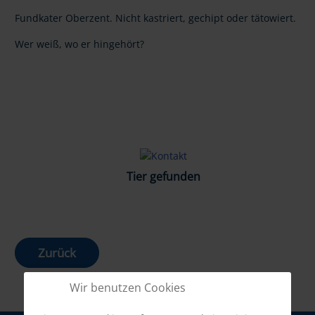
Fundkater Oberzent. Nicht kastriert, gechipt oder tätowiert.
Wer weiß, wo er hingehört?
Tier gefunden
Zurück
Wir benutzen Cookies