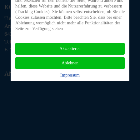
sind essenziell für den Betrieb der Seite, während andere uns
KONTAKT
helfen, diese Website und die Nutzererfahrung zu verbessern
(Tracking Cookies). Sie können selbst entscheiden, ob Sie die
Cookies zulassen möchten. Bitte beachten Sie, dass bei einer
Tiere in Not Odenwald e.V.
Ablehnung womöglich nicht mehr alle Funktionalitäten der
Am Morsberg 1
Seite zur Verfügung stehen.
64385 Reichelsheim
Telefon: 06063 / 939 848
Akzeptieren
E-Mail: tino@tiere-in-not-odenwald.de
Ablehnen
ANFAHRT
Impressum