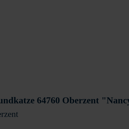
undkatze 64760 Oberzent "Nanc
rzent