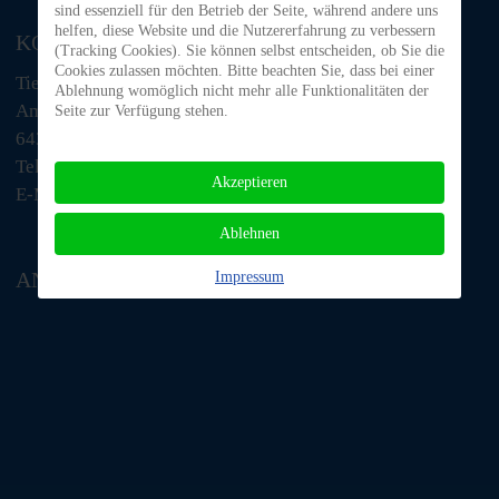
sind essenziell für den Betrieb der Seite, während andere uns
helfen, diese Website und die Nutzererfahrung zu verbessern
KONTAKT
(Tracking Cookies). Sie können selbst entscheiden, ob Sie die
Cookies zulassen möchten. Bitte beachten Sie, dass bei einer
Tiere in Not Odenwald e.V.
Ablehnung womöglich nicht mehr alle Funktionalitäten der
Am Morsberg 1
Seite zur Verfügung stehen.
64385 Reichelsheim
Telefon: 06063 / 939 848
Akzeptieren
E-Mail: tino@tiere-in-not-odenwald.de
Ablehnen
ANFAHRT
Impressum