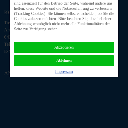
sind essenziell für den Betrieb der Seite, während andere uns
helfen, diese Website und die Nutzererfahrung zu verbessern
KONTAKT
(Tracking Cookies). Sie können selbst entscheiden, ob Sie die
Cookies zulassen möchten. Bitte beachten Sie, dass bei einer
Tiere in Not Odenwald e.V.
Ablehnung womöglich nicht mehr alle Funktionalitäten der
Seite zur Verfügung stehen.
Am Morsberg 1
64385 Reichelsheim
Telefon: 06063 / 939 848
Akzeptieren
E-Mail: tino@tiere-in-not-odenwald.de
Ablehnen
Impressum
ANFAHRT