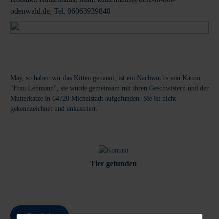
odenwald.de, Tel. 06063939848
May, so haben wir das Kitten genannt, ist ein Nachwuchs von Kätzin
"Frau Lehmann", sie wurde gemeinsam mit ihren Geschwistern und der
Mutterkatze in 64720 Michelstadt aufgefunden. Sie ist nicht
gekennzeichnet und unkastriert.
Tier gefunden
Zurück