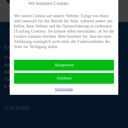
Wir benutzen Cookies
Wir nutzen Cookies auf unserer Website. Einige von ihnen
sind essenziell für den Betrieb der Seite, während andere uns
helfen, diese Website und die Nutzererfahrung zu verbessern
(Tracking Cookies). Sie können selbst entscheiden, ob Sie die
Cookies zulassen möchten. Bitte beachten Sie, dass bei einer
Ablehnung womöglich nicht mehr alle Funktionalitäten der
KONTAKT
Seite zur Verfügung stehen.
Tiere in Not Odenwald e.V.
Am Morsberg 1
Akzeptieren
64385 Reichelsheim
Telefon: 06063 / 939 848
Ablehnen
E-Mail: tino@tiere-in-not-odenwald.de
Impressum
ANFAHRT