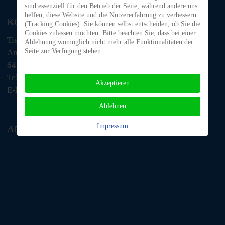
sind essenziell für den Betrieb der Seite, während andere uns
helfen, diese Website und die Nutzererfahrung zu verbessern
KONTAKT
(Tracking Cookies). Sie können selbst entscheiden, ob Sie die
Cookies zulassen möchten. Bitte beachten Sie, dass bei einer
Tiere in Not Odenwald e.V.
Ablehnung womöglich nicht mehr alle Funktionalitäten der
Seite zur Verfügung stehen.
Am Morsberg 1
64385 Reichelsheim
Telefon: 06063 / 939 848
Akzeptieren
E-Mail: tino@tiere-in-not-odenwald.de
Ablehnen
Impressum
ANFAHRT