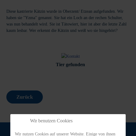
Diese kastrierte Kätzin wurde in Oberzent/ Etzean aufgefunden. Wir
haben sie "Yzma" genannt. Sie hat ein Loch an der rechen Schulter,
was nun behandelt wird. Sie ist Tätowiert, hier ist aber die letzte Zahl
kaum lesbar. Wer erkennt die Kätzin und weiß wo sie hingehört?
Tier gefunden
Zurück
Wir benutzen Cookies
Wir nutzen Cookies auf unserer Website. Einige von ihnen