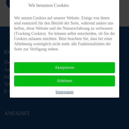
Zurück
Wir benutzen Cookies
Wir nutzen Cookies auf unserer Website. Einige von ihnen
sind essenziell für den Betrieb der Seite, während andere uns
helfen, diese Website und die Nutzererfahrung zu verbessern
(Tracking Cookies). Sie können selbst entscheiden, ob Sie die
Cookies zulassen möchten. Bitte beachten Sie, dass bei einer
Ablehnung womöglich nicht mehr alle Funktionalitäten der
Seite zur Verfügung stehen.
KONTAKT
Tiere in Not Odenwald e.V.
Akzeptieren
Am Morsberg 1
64385 Reichelsheim
Ablehnen
Telefon: 06063 / 939 848
E-Mail: tino@tiere-in-not-odenwald.de
Impressum
ANFAHRT