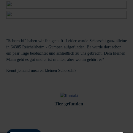
"Schorschi" haben wir ihn getauft. Leider wurde Schorschi ganz alleine
in 64385 Reichelsheim - Gumpen aufgefunden. Er wurde dort schon
ein paar Tage beobachtet und schließlich zu uns gebracht. Dem kleinen
Mann geht es gut und er ist munter, aber wohin gehört er?
Kennt jemand unseren kleinen Schorschi?
Tier gefunden