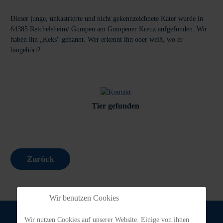
Dieser junge, unkastrierte und nicht gekennzeichnete Kater wurde in
64385 Reichelsheim/ Gumpen am Gumpener Kreuz aufgefunden. Wir
haben ihn „Keks“ genannt. Wer erkennt ihn oder weiß, wo er
hingehört?
Tier gefunden
Zurück
Wir benutzen Cookies
Wir nutzen Cookies auf unserer Website. Einige von ihnen