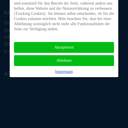
sind essenziell für den Betrieb der Seite, während andere uns
helfen, diese Website und die Nutzererfahrung zu verbessern
KONTAKT
(Tracking Cookies). Sie können selbst entscheiden, ob Sie die
Cookies zulassen möchten. Bitte beachten Sie, dass bei einer
Tiere in Not Odenwald e.V.
Ablehnung womöglich nicht mehr alle Funktionalitäten der
Seite zur Verfügung stehen.
Am Morsberg 1
64385 Reichelsheim
Telefon: 06063 / 939 848
Akzeptieren
E-Mail: tino@tiere-in-not-odenwald.de
Ablehnen
Impressum
ANFAHRT