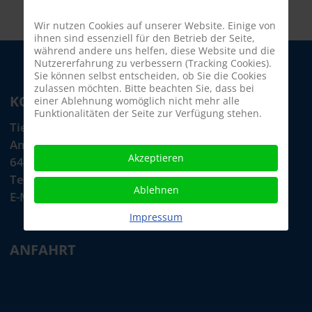
Wir nutzen Cookies auf unserer Website. Einige von
ihnen sind essenziell für den Betrieb der Seite,
während andere uns helfen, diese Website und die
Nutzererfahrung zu verbessern (Tracking Cookies).
Sie können selbst entscheiden, ob Sie die Cookies
zulassen möchten. Bitte beachten Sie, dass bei
KONTAKT
einer Ablehnung womöglich nicht mehr alle
Funktionalitäten der Seite zur Verfügung stehen.
Tiere in Not Odenwald e.V.
Am Morsberg 1
Akzeptieren
64385 Reichelsheim
Telefon: 06063 / 939 848
Ablehnen
E-Mail: tino@tiere-in-not-odenwald.de
Impressum
ANFAHRT