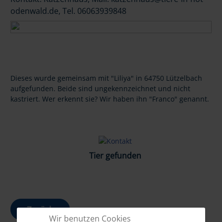
odenwald.de, Tel. 06063939848
Dieses wurde gemeinsam mit "Liliya" in 64750 Lützelbach
aufgefunden. Beide sind ungekennzeichnet und nicht
kastriert. Wer erkennt sie? Wir haben ihn "Franco" genannt.
Tier gefunden
Zurück
Wir benutzen Cookies