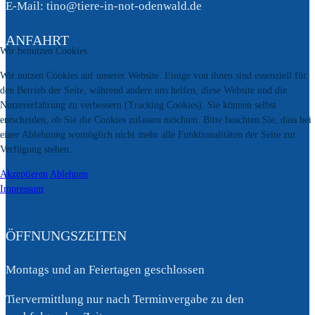
E-Mail: tino@tiere-in-not-odenwald.de
ANFAHRT
Wir benutzen Cookies
Wir nutzen Cookies auf unserer Website. Einige von ihnen sind essenziell für
den Betrieb der Seite, während andere uns helfen, diese Website und die
Nutzererfahrung zu verbessern (Tracking Cookies). Sie können selbst
entscheiden, ob Sie die Cookies zulassen möchten. Bitte beachten Sie, dass bei
einer Ablehnung womöglich nicht mehr alle Funktionalitäten der Seite zur
Verfügung stehen.
Akzeptieren
Ablehnen
Impressum
ÖFFNUNGSZEITEN
Montags und an Feiertagen geschlossen
Tiervermittlung nur nach Terminvergabe zu den