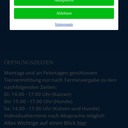
Akzeptieren
Ablehnen
Impressum
ÖFFNUNGSZEITEN
Montags und an Feiertagen geschlossen
Tiervermittlung nur nach Terminvergabe zu den
nachfolgenden Zeiten:
Di: 14.00 - 17.00 Uhr (Katzen)
Do: 15.00 - 17.00 Uhr (Hunde)
Sa: 14.00 - 17.00 Uhr (Katzen und Hunde)
Individualtermine nach Absprache möglich
Alles Wichtige auf einen Blick
hier