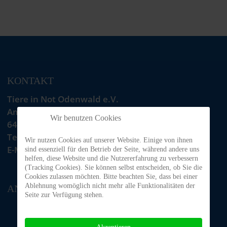
KONTAKT
Tiere in Not Odenwald e.V.
Am Morsberg 1
Wir benutzen Cookies
64385 Reichelsheim
Telefon: 06063 / 939 848
Wir nutzen Cookies auf unserer Website. Einige von ihnen
E-Mail: tino@tiere-in-not-odenwald.de
sind essenziell für den Betrieb der Seite, während andere uns
helfen, diese Website und die Nutzererfahrung zu verbessern
(Tracking Cookies). Sie können selbst entscheiden, ob Sie die
Cookies zulassen möchten. Bitte beachten Sie, dass bei einer
Ablehnung womöglich nicht mehr alle Funktionalitäten der
ANFAHRT
Seite zur Verfügung stehen.