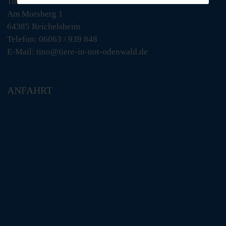
Tiere in Not Odenwald e.V.
Am Morsberg 1
64385 Reichelsheim
Telefon: 06063 / 939 848
E-Mail: tino@tiere-in-not-odenwald.de
ANFAHRT