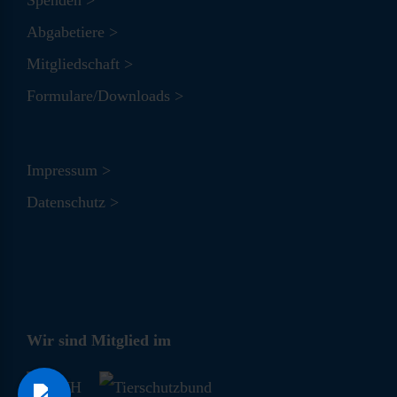
Spenden >
Abgabetiere >
Mitgliedschaft >
Formulare/Downloads >
Impressum >
Datenschutz >
Wir sind Mitglied im