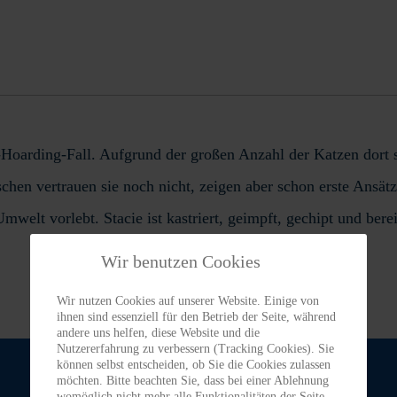
-Hoarding-Fall. Aufgrund der großen Anzahl der Katzen dort s
schen vertrauen sie noch nicht, zeigen aber schon erste Ansät
elt vorlebt. Stacie ist kastriert, geimpft, gechipt und berei
Wir benutzen Cookies
Wir nutzen Cookies auf unserer Website. Einige von
ihnen sind essenziell für den Betrieb der Seite, während
andere uns helfen, diese Website und die
Nutzererfahrung zu verbessern (Tracking Cookies). Sie
können selbst entscheiden, ob Sie die Cookies zulassen
möchten. Bitte beachten Sie, dass bei einer Ablehnung
womöglich nicht mehr alle Funktionalitäten der Seite