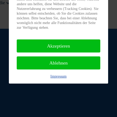
die witzige Tiva interessiert und mailt ihn uns zu.
andere uns helfen, diese Website und die
Nutzererfahrung zu verbessern (Tracking Cookies). Sie
können selbst entscheiden, ob Sie die Cookies zulassen
möchten. Bitte beachten Sie, dass bei einer Ablehnung
womöglich nicht mehr alle Funktionalitäten der Seite
zur Verfügung stehen.
Akzeptieren
Ablehnen
Impressum