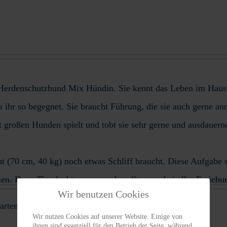
hr) Herdenschutzhund Mix Hündin. Sie kennt das Leben im Haus
 ihr so begegnet. Sie braucht Führung, die sie auch gerne ann
Mit großen Hunden spielt und tobt sie sehr gerne und ausdaue
cht (70 cm, 40 kg) noch etwas Schliff braucht. Diese Aufgab
zen. Denn Tiva lacht so gerne, da sollte man bei aller Erzie
Wir benutzen Cookies
arten ist Bedingung.
Wir nutzen Cookies auf unserer Website. Einige von
ihnen sind essenziell für den Betrieb der Seite, während