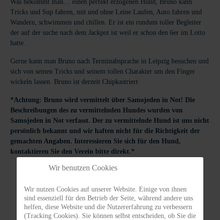
Was bekommt man… einen perfekt erzogenen Hund, Bruno kann
Tricks und Sup fahren, mit und ohne Leine Laufen, Auto fahren und
Wandern, schwimmen und chillen. Er ist ein rundum toller Begleiter
der auf der suche nach dem Jackpot ist weil er schon den 6er im Lotto
hatte.
Gerne kann man Bruno nach Terminabsprache in Leipzig besuchen und
sich von seinen Tricks und seinem tollen Charakter um den Finger
wickeln lassen. Bruno ist derzeit Chipkastriert
*Achtung: Bruno wird vermittelt über Samojeden in Not! Die
Beschreibungen des zu vermittelnden Hundes wurden von
Samojeden in Not verfasst. Der zu vermittelnde Hund ist uns nicht
persönlich bekannt und wir haften nicht für die Richtigkeit der
gemachten Angaben. Interessieren Sie sich für den Hund,
kontaktieren Sie den Verein bitte direkt.*
Wir benutzen Cookies
Wir nutzen Cookies auf unserer Website. Einige von ihnen
sind essenziell für den Betrieb der Seite, während andere uns
Vermittlungs
Tierhalter
helfen, diese Website und die Nutzererfahrung zu verbessern
ABC
Infos
(Tracking Cookies). Sie können selbst entscheiden, ob Sie die