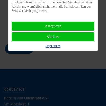
Cookies zulassen möchten. Bitte beachten Sie, dass bei einer
Ablehnung womöglich nicht mehr alle Funktionalitäten der
Seite zur Verfügung stehen.
Vermittlungs-
Spenden/
bogen
Patenschaften
Akzeptieren
Ablehnen
Impressum
Zurück
KONTAKT
Tiere in Not Odenwald e.V.
Am Morsberg 1