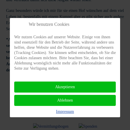
Ganz besonders würde ich mir für sie einen Hof wünschen auf dem viel
Leben ist, bestenfalls mit einem Kumpel aber es gibt sicher auch andere
Entwürfe in denen sie glücklich ist. In jedem Fall ist sie eine treue
Wir benutzen Cookies
Seele die viel Freude und Glückseligkeit bringt.
Wir nutzen Cookies auf unserer Website. Einige von ihnen
*Achtung: PRIVATvermittlung! Die Beschreibungen des zu
sind essenziell für den Betrieb der Seite, während andere uns
vermittelnden Hundes wurden von den derzeitigen Haltern
helfen, diese Website und die Nutzererfahrung zu verbessern
verfasst. Der zu vermittelnde Hund ist uns nicht persönlich
(Tracking Cookies). Sie können selbst entscheiden, ob Sie die
Cookies zulassen möchten. Bitte beachten Sie, dass bei einer
bekannt und wir haften nicht für die Richtigkeit der gemachten
Ablehnung womöglich nicht mehr alle Funktionalitäten der
Angaben. Interessieren Sie sich für den Hund, kontaktieren Sie
Seite zur Verfügung stehen.
den derzeitigen Halter bitte direkt.*
Akzeptieren
Ablehnen
Vermittlungs
Tierhalter
ABC
Infos
Impressum