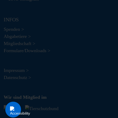
INFOS
Spenden >
Abgabetiere >
Mitgliedschaft >
Formulare/Downloads >
Impressum >
Datenschutz >
Wir sind Mitglied im