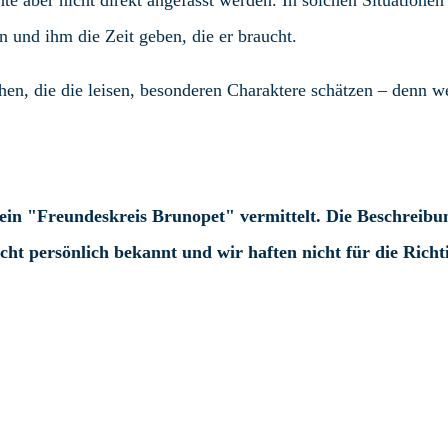
aber nicht direkt angefasst werden. In solchen Situationen 
n und ihm die Zeit geben, die er braucht.
hen, die die leisen, besonderen Charaktere schätzen – denn w
in "Freundeskreis Brunopet" vermittelt. Die Beschreibu
cht persönlich bekannt und wir haften nicht für die Richt