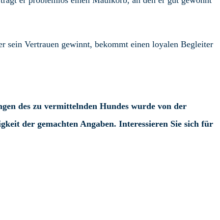
trägt er problemlos einen Maulkorb, an den er gut gewöhnt
er sein Vertrauen gewinnt, bekommt einen loyalen Begleiter
ngen des zu vermittelnden Hundes wurde von der
igkeit der gemachten Angaben. Interessieren Sie sich für