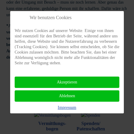
oder der Umgang mit Besuch – muss sie noch lernen. Aber genau das
kann eine erfahrene, geduldige Person mit ihr schaffen. Dafür wäre ich
unglaublich dankbar.
Wir benutzen Cookies
*Achtung: PRIVATvermittlung! Die Beschreibungen des zu
Wir nutzen Cookies auf unserer Website. Einige von ihnen
vermittelnden Hundes wurden von den derzeitigen Haltern
sind essenziell für den Betrieb der Seite, während andere uns
verfasst. Der zu vermittelnde Hund ist uns nicht persönlich
helfen, diese Website und die Nutzererfahrung zu verbessern
bekannt und wir haften nicht für die Richtigkeit der gemachten
(Tracking Cookies). Sie können selbst entscheiden, ob Sie die
Angaben. Interessieren Sie sich für den Hund, kontaktieren Sie
Cookies zulassen möchten. Bitte beachten Sie, dass bei einer
den derzeitigen Halter bitte direkt.*
Ablehnung womöglich nicht mehr alle Funktionalitäten der
Seite zur Verfügung stehen.
Akzeptieren
Vermittlungs
Tierhalter
ABC
Infos
Ablehnen
Impressum
Vermittlungs-
Spenden/
bogen
Patenschaften