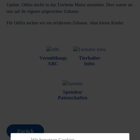
Update: Odilia durfte in das Tierheim Mainz umziehen. Dort wartet sie
nun auf ihr eigenes artgerechtes Zuhause.
Für Odilia suchen wir ein erfahrenes Zuhause, ohne kleine Kinder.
Vermittlungs
Tierhalter
ABC
Infos
Spenden/
Patenschaften
Zurück
Wir benutzen Cookies