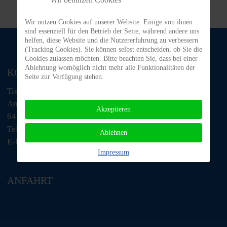
Wir nutzen Cookies auf unserer Website. Einige von ihnen
sind essenziell für den Betrieb der Seite, während andere uns
helfen, diese Website und die Nutzererfahrung zu verbessern
(Tracking Cookies). Sie können selbst entscheiden, ob Sie die
Cookies zulassen möchten. Bitte beachten Sie, dass bei einer
Ablehnung womöglich nicht mehr alle Funktionalitäten der
KONTAKT
Seite zur Verfügung stehen.
Tiere in Not Odenwald e.V.
Am Morsberg 1
Akzeptieren
64385 Reichelsheim
Telefon: 06063 / 939 848
Ablehnen
E-Mail: tino@tiere-in-not-odenwald.de
Impressum
ANFAHRT