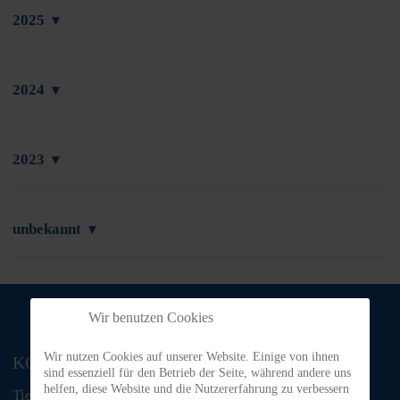
2025
▾
2024
▾
2023
▾
unbekannt
▾
Wir benutzen Cookies
Wir nutzen Cookies auf unserer Website. Einige von ihnen
KONTAKT
sind essenziell für den Betrieb der Seite, während andere uns
helfen, diese Website und die Nutzererfahrung zu verbessern
Tiere in Not Odenwald e.V.