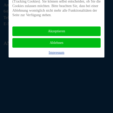
(Tracking Cookies). Sie können selbst entscheiden, ob Sie die
Am Morsberg 1
Cookies zulassen möchten. Bitte beachten Sie, dass bei einer
Ablehnung womöglich nicht mehr alle Funktionalitäten der
64385 Reichelsheim
Seite zur Verfügung stehen.
Telefon: 06063 / 939 848
E-Mail: tino@tiere-in-not-odenwald.de
Akzeptieren
ANFAHRT
Ablehnen
Impressum